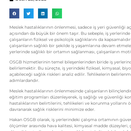
Meslek hastalıklarının önlenmesi, sadece iş yeri güvenliği a
açısından da büyük bir önem taşır. Bu sebeple, iş yerlerind
çalışanların fiziksel ve psikolojik sağlıklarını da kapsamalı
çalışanların sağlıklı bir şekilde iş yaşamlarına devam etmeler
yerlerinde sağlıklı bir ortamın sağlanması, çalışanların motiv
OSGB hizmetlerinin temel bileşenlerinden biride iş yerlerind
belirlemektir. Bu süreçte, iş yerindeki fiziksel, kimyasal, biy
açabileceği sağlık riskleri analiz edilir. Tehlikelerin belirlen
adımlardandır.
Meslek hastalıklarının önlenmesinde çalışanların bilinçlend
eğitim programları düzenleyerek, iş sağlığı ve güvenliği konu
hastalıklarının belirtilerini, tehlikeleri ve korunma yollarını ö
davranarak sağlık risklerini minimize eder.
Hakan OSGB olarak, iş yerlerindeki çalışma ortamının güven
ölçümler arasında hava kalitesi, kimyasal madde düzeyleri, 