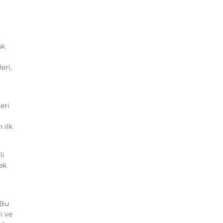
ak
eri,
eri
 ilk
li
ek
 Bu
i ve