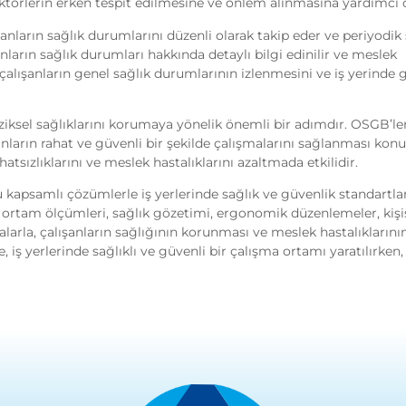
faktörlerin erken tespit edilmesine ve önlem alınmasına yardımcı o
anların sağlık durumlarını düzenli olarak takip eder ve periyodik 
ların sağlık durumları hakkında detaylı bilgi edinilir ve meslek
çalışanların genel sağlık durumlarının izlenmesini ve iş yerinde 
iksel sağlıklarını korumaya yönelik önemli bir adımdır. OSGB’ler
nların rahat ve güvenli bir şekilde çalışmalarını sağlanması kon
tsızlıklarını ve meslek hastalıklarını azaltmada etkilidir.
apsamlı çözümlerle iş yerlerinde sağlık ve güvenlik standartlar
 ortam ölçümleri, sağlık gözetimi, ergonomik düzenlemeler, kişi
larla, çalışanların sağlığının korunması ve meslek hastalıklarını
ş yerlerinde sağlıklı ve güvenli bir çalışma ortamı yaratılırken, 