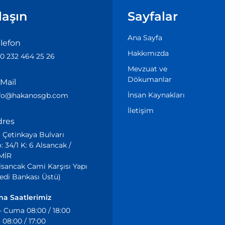
laşın
Sayfalar
Ana Sayfa
lefon
Hakkımızda
0 232 464 25 26
Mevzuat ve
Dökumanlar
Mail
İnsan Kaynakları
nfo@hakanosgb.com
İletişim
dres
i Çetinkaya Bulvarı
: 34/1 K: 6 Alsancak /
MİR
lsancak Cami Karşısı Yapı
edi Bankası Üstü)
ma Saatlerimiz
– Cuma 08:00 / 18:00
08:00 / 17:00