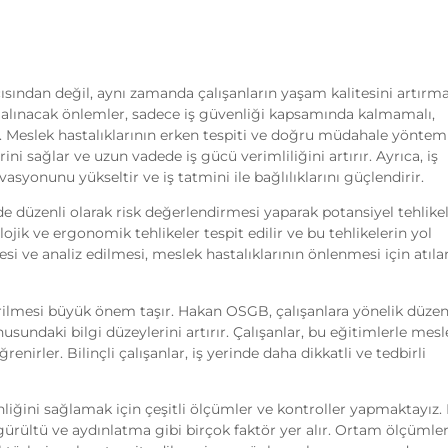
çısından değil, aynı zamanda çalışanların yaşam kalitesini artırm
e alınacak önlemler, sadece iş güvenliği kapsamında kalmamalı,
dır. Meslek hastalıklarının erken tespiti ve doğru müdahale yönteml
ini sağlar ve uzun vadede iş gücü verimliliğini artırır. Ayrıca, iş
asyonunu yükseltir ve iş tatmini ile bağlılıklarını güçlendirir.
e düzenli olarak risk değerlendirmesi yaparak potansiyel tehlikel
olojik ve ergonomik tehlikeler tespit edilir ve bu tehlikelerin yol
mesi ve analiz edilmesi, meslek hastalıklarının önlenmesi için atılan
irilmesi büyük önem taşır. Hakan OSGB, çalışanlara yönelik düzen
sundaki bilgi düzeylerini artırır. Çalışanlar, bu eğitimlerle mesl
ğrenirler. Bilinçli çalışanlar, iş yerinde daha dikkatli ve tedbirli
liğini sağlamak için çeşitli ölçümler ve kontroller yapmaktayız.
gürültü ve aydınlatma gibi birçok faktör yer alır. Ortam ölçümler