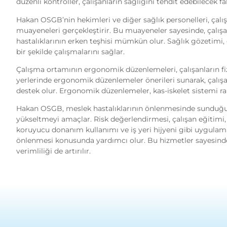
düzenli kontroller, çalışanların sağlığını tehdit edebilecek 
Hakan OSGB’nin hekimleri ve diğer sağlık personelleri, çalış
muayeneleri gerçekleştirir. Bu muayeneler sayesinde, çalışan
hastalıklarının erken teşhisi mümkün olur. Sağlık gözetimi, 
bir şekilde çalışmalarını sağlar.
Çalışma ortamının ergonomik düzenlemeleri, çalışanların fiz
yerlerinde ergonomik düzenlemeler önerileri sunarak, çalışa
destek olur. Ergonomik düzenlemeler, kas-iskelet sistemi raha
Hakan OSGB, meslek hastalıklarının önlenmesinde sunduğu k
yükseltmeyi amaçlar. Risk değerlendirmesi, çalışan eğitimi,
koruyucu donanım kullanımı ve iş yeri hijyeni gibi uygulama
önlenmesi konusunda yardımcı olur. Bu hizmetler sayesinde, i
verimliliği de artırılır.