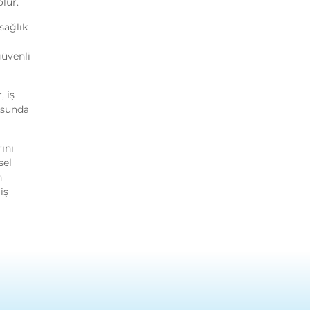
lur.
sağlık
güvenli
, iş
usunda
ını
sel
n
iş