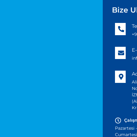
Bize U
Te
+9
E-
i
A
Al
No
İZ
(A
Kr
Çalış
Pazartesi 
Cumartesi 