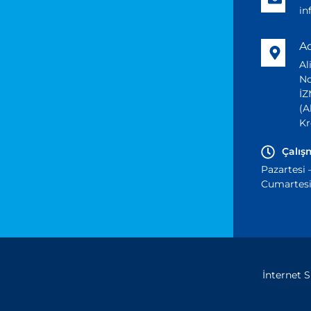
i
A
Al
No
İZ
(A
Kr
Çalış
Pazartesi 
Cumartesi 
İnternet 