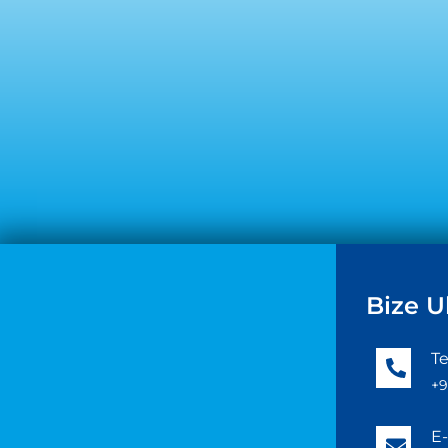
Bize U
Te
+9
E-