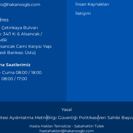
İnsan Kaynakları
nfo@hakanosgb.com
İletişim
dres
i Çetinkaya Bulvarı
: 34/1 K: 6 Alsancak /
MİR
lsancak Cami Karşısı Yapı
edi Bankası Üstü)
ma Saatlerimiz
– Cuma 08:00 / 18:00
08:00 / 17:00
Yasal
Sitesi Aydınlatma Metni
Bilgi Güvenliği Politikası
Veri Sahibi Baş
Hasta Hakları Temsilcisi - Sabahattin Tülek
hastahaklari@hakanosgb.com