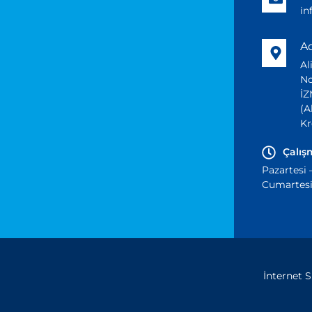
i
A
Al
No
İZ
(A
Kr
Çalış
Pazartesi 
Cumartesi 
İnternet 