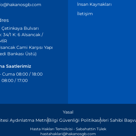
İnsan Kaynakları
nfo@hakanosgb.com
İletişim
dres
i Çetinkaya Bulvarı
: 34/1 K: 6 Alsancak /
MİR
lsancak Cami Karşısı Yapı
edi Bankası Üstü)
ma Saatlerimiz
– Cuma 08:00 / 18:00
08:00 / 17:00
Yasal
Sitesi Aydınlatma Metni
Bilgi Güvenliği Politikası
Veri Sahibi Baş
Hasta Hakları Temsilcisi - Sabahattin Tülek
hastahaklari@hakanosgb.com