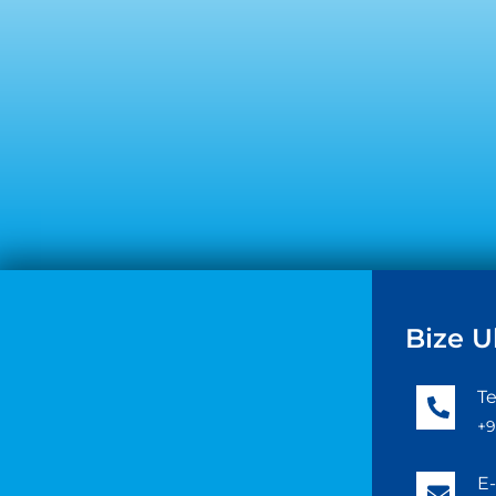
Bize U
Te
+9
E-