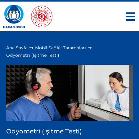
Ana Sayfa
Mobil Sağlık Taramaları
Odyometri (İşitme Testi)
Odyometri (İşitme Testi)